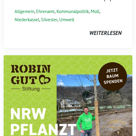
Allgemein
,
Ehrenamt
,
Kommunalpolitik
,
Müll
,
Niederkassel
,
Silvester
,
Umwelt
WEITERLESEN