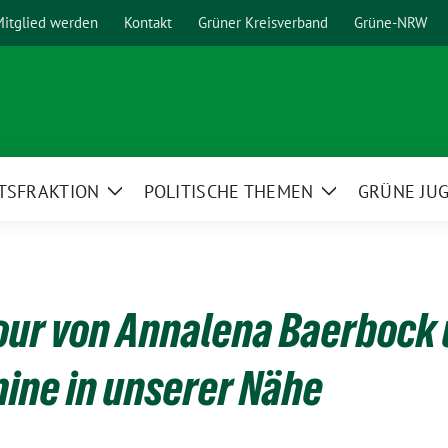
itglied werden
Kontakt
Grüner Kreisverband
Grüne-NRW
TSFRAKTION
POLITISCHE THEMEN
GRÜNE JU
Zeige
Zeige
menü
Untermenü
Untermenü
ur von Annalena Baerbock 
ine in unserer Nähe