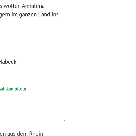
das wollen Annalena
ern im ganzen Land ins
 Habeck
ahlkampftour
nen aus dem Rhein-