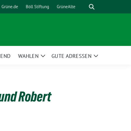
Suche
Grüne.de
Böll Stiftung
GrüneAlte
GEND
WAHLEN
GUTE ADRESSEN
Zeige
Zeige
Untermenü
Untermenü
und Robert