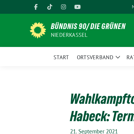
Weiter
M
zum
Inhalt
BÜNDNIS 90/ DIE GRÜNEN
NIEDERKASSEL
START
ORTSVERBAND
RA
Zeige
Unter
Wahlkampfto
Habeck: Term
21. September 2021