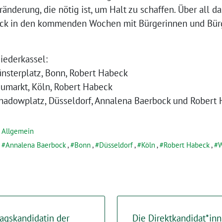
eränderung, die nötig ist, um Halt zu schaffen. Über all 
ck in den kommenden Wochen mit Bürgerinnen und Bürg
iederkassel:
ünsterplatz, Bonn, Robert Habeck
eumarkt, Köln, Robert Habeck
Schadowplatz, Düsseldorf, Annalena Baerbock und Robert
Allgemein
Annalena Baerbock
,
Bonn
,
Düsseldorf
,
Köln
,
Robert Habeck
,
W
agskandidatin der
Die Direktkandidat*in