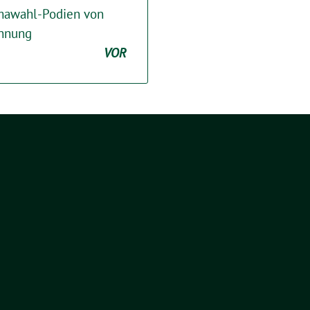
imawahl-Podien von
chnung
VOR