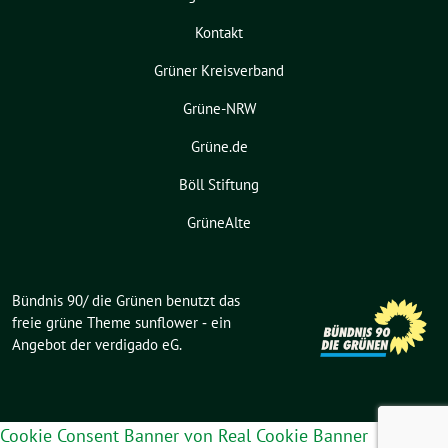
Kontakt
Grüner Kreisverband
Grüne-NRW
Grüne.de
Böll Stiftung
GrüneAlte
Bündnis 90/ die Grünen benutzt das
freie grüne Theme
sunflower
‐ ein
Angebot der
verdigado eG
.
Cookie Consent Banner von Real Cookie Banner