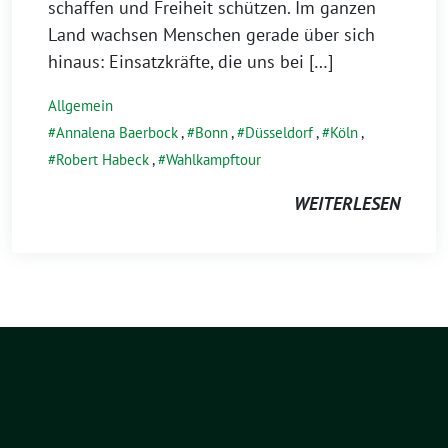
schaffen und Freiheit schützen. Im ganzen
Land wachsen Menschen gerade über sich
hinaus: Einsatzkräfte, die uns bei […]
Allgemein
Annalena Baerbock
,
Bonn
,
Düsseldorf
,
Köln
,
Robert Habeck
,
Wahlkampftour
WEITERLESEN