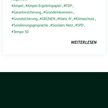
Ampel
,
Ampel-Ergebnispapier
,
FDP
,
Garantiesicherung
,
Grundeinkommen
,
Grundsicherung
,
GRÜNEN
,
Hartz IV
,
Klimaschutz
,
Sondierungsgespräche
,
Soziales Netz
,
SPD
,
Tempo 30
WEITERLESEN