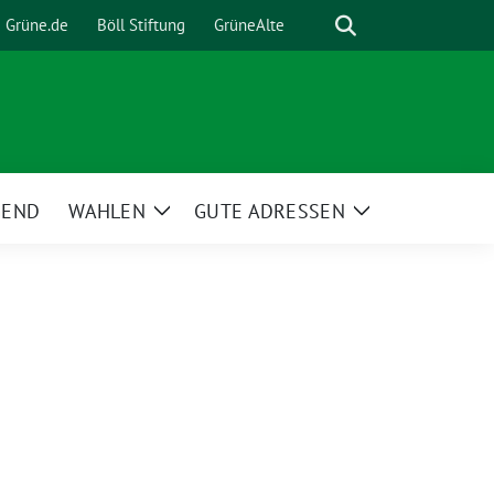
Suche
Grüne.de
Böll Stiftung
GrüneAlte
GEND
WAHLEN
GUTE ADRESSEN
Zeige
Zeige
Untermenü
Untermenü