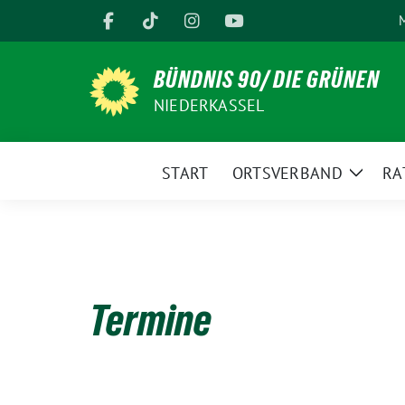
Weiter
M
zum
Inhalt
BÜNDNIS 90/ DIE GRÜNEN
NIEDERKASSEL
START
ORTSVERBAND
RA
Zeige
Unter
Termine