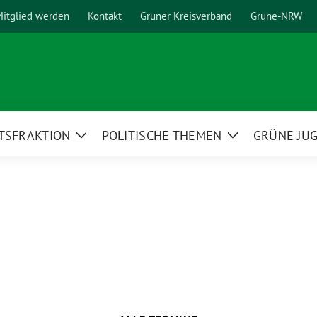
itglied werden
Kontakt
Grüner Kreisverband
Grüne-NRW
TSFRAKTION
POLITISCHE THEMEN
GRÜNE JU
Zeige
Zeige
menü
Untermenü
Untermenü